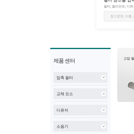
필터, 엘리먼트, 디
고압 
제품 센터
압축 필터
교체 요소
디퓨저
소음기