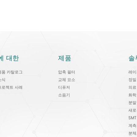
에 대한
제품
솔
제품 카탈로그
압축 필터
레이
소식
교체 요소
정밀
프로젝트 사례
디퓨저
의료
소음기
화학
분말
새로
SMT
계측
분체